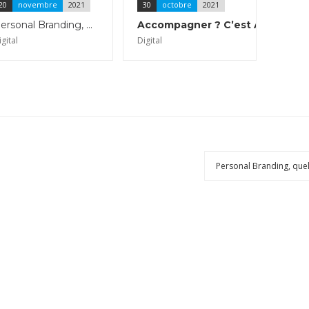
20
novembre
2021
30
octobre
2021
Personal Branding, quel est votre ADN ?
Accompagner ? C’est Aimer !
igital
Digital
Personal Branding, que