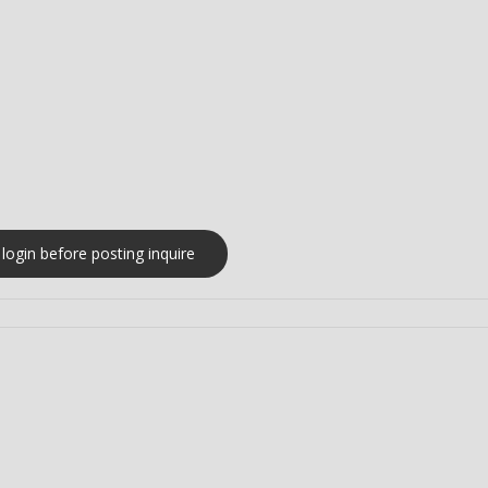
t
Digital
Catégorie
e
simplement
login before posting inquire