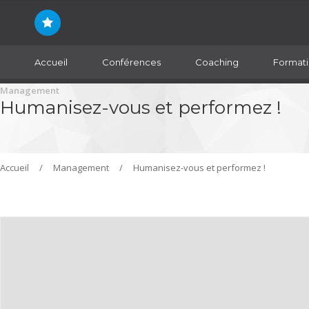
Accueil
Conférences
Coaching
Formati
Management
Humanisez-vous et performez !
Accueil
/
Management
/
Humanisez-vous et performez !
Début : 13 novembre 2021 11 h 00 min