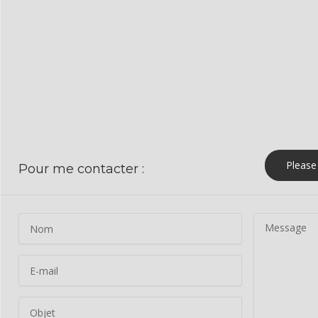
Fin
13 novembre 2021 11 h 45 min
Emplacemen
Mis en ligne le
17 octobre 2021
Conférencièr
Please 
Pour me contacter :