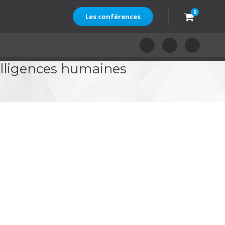
0
Les conférences
telligences humaines