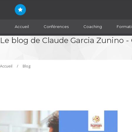
Accueil
Conférences
Coaching
Formati
Le blog de Claude Garcia Zunino -
Accueil
/
Blog